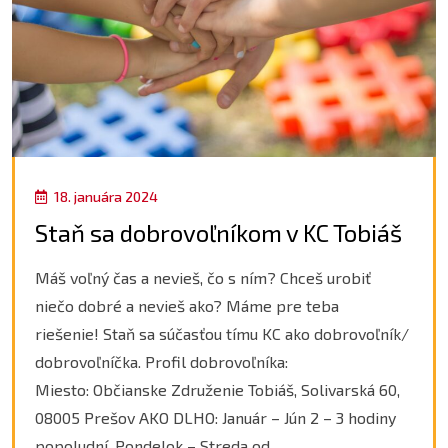
18. januára 2024
Staň sa dobrovoľníkom v KC Tobiáš
Máš voľný čas a nevieš, čo s ním? Chceš urobiť
niečo dobré a nevieš ako? Máme pre teba
riešenie! Staň sa súčasťou tímu KC ako dobrovoľník/
dobrovoľníčka. Profil dobrovoľníka:
Miesto: Občianske Združenie Tobiáš, Solivarská 60,
08005 Prešov AKO DLHO: Január – Jún 2 – 3 hodiny
popoludní. Pondelok – Streda od