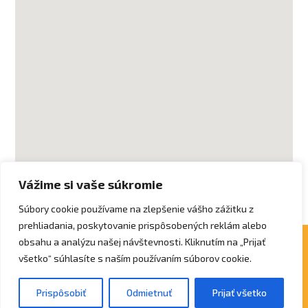
Vážime si vaše súkromie
Súbory cookie používame na zlepšenie vášho zážitku z
prehliadania, poskytovanie prispôsobených reklám alebo
obsahu a analýzu našej návštevnosti. Kliknutím na „Prijať
Copyright © 2025 Občianske združenie Tobiáš,
všetko“ súhlasíte s naším používaním súborov cookie.
Solivarská 60, 080 05 Prešov.
Vytvoril
marianbodnarik.sk
Prispôsobiť
Odmietnuť
Prijať všetko